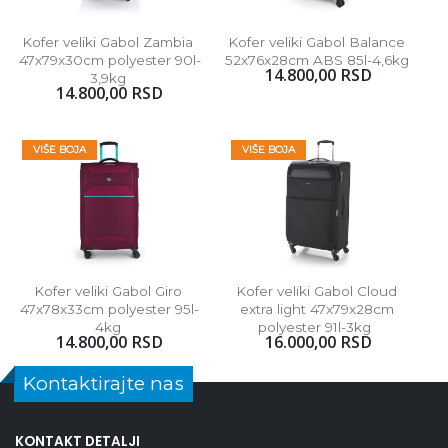
Kofer veliki Gabol Zambia 
Kofer veliki Gabol Balance 
47x79x30cm polyester 90l-
52x76x28cm ABS 85l-4,6kg 
14.800,00 RSD
3,9kg 
14.800,00 RSD
VIŠE BOJA
VIŠE BOJA
Kofer veliki Gabol Giro 
Kofer veliki Gabol Cloud 
47x78x33cm polyester 95l-
extra light 47x79x28cm 
4kg 
polyester 91l-3kg  
14.800,00 RSD
16.000,00 RSD
Kontaktirajte nas
KONTAKT DETALJI