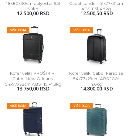
48x80x30cm polyester 95l-
Gabol London 51x77x31cm 
3,9kg 
ABS 115l-4,5kg 
12.500,00 RSD
12.500,50 RSD
VIŠE BOJA
VIŠE BOJA
Kofer veliki PROŠIRIVI 
Kofer veliki Gabol Paradise 
Gabol New Orleans 
54x77x29cm ABS 100l-
54x77x32cm ABS 115l-4,3kg
4,6kg 
13.750,00 RSD
14.800,00 RSD
VIŠE BOJA
VIŠE BOJA