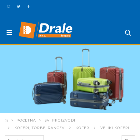
POCETNA
SVI PROIZVODI
KOFERI, TORBE, RANČEVI
KOFERI
VELIKI KOFERI