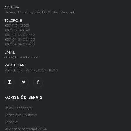
ADRESA
Bulevar Umetnosti 27, 11070 Novi Beograd
TELEFONI
+381 11 31 13 585
+381 11 21 45 148
+381 64 64 02 432
+381 64 64 02 433
+381 64 64 02 435
EMAIL
office@draledoo.com
RADNI DANI
Ponedeljak - Petak / 8:00 - 16:00
KORISNIČKI SERVIS
Uslovi korišćenja
Korisničko uputstvo
Kontakt
Reklamni materijal 2024