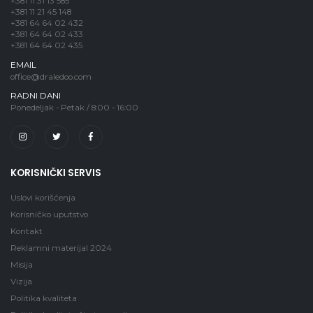
+381 11 31 13 585
+381 11 21 45 148
+381 64 64 02 432
+381 64 64 02 433
+381 64 64 02 435
EMAIL
office@draledoo.com
RADNI DANI
Ponedeljak - Petak / 8:00 - 16:00
KORISNIČKI SERVIS
Uslovi korišćenja
Korisničko uputstvo
Kontakt
Reklamni materijal 2024
Misija
Vizija
Politika kvaliteta