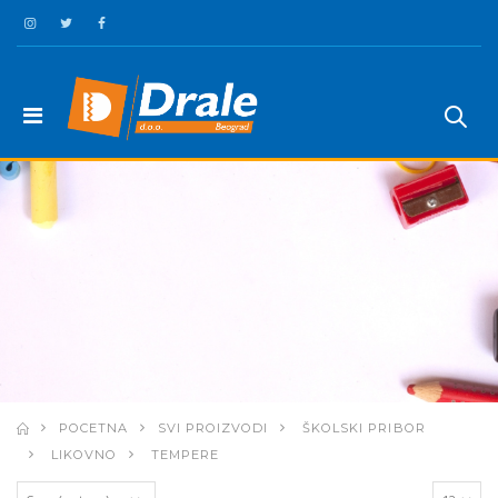
POCETNA
SVI PROIZVODI
ŠKOLSKI PRIBOR
LIKOVNO
TEMPERE