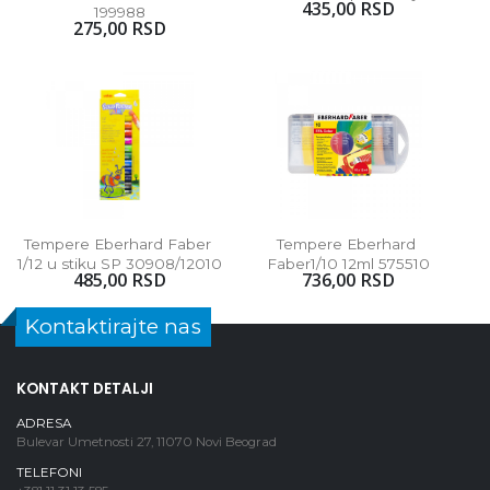
435,00 RSD
199988
275,00 RSD
Tempere Eberhard Faber 
Tempere Eberhard 
1/12 u stiku SP 30908/12010
Faber1/10 12ml 575510
485,00 RSD
736,00 RSD
Kontaktirajte nas
KONTAKT DETALJI
ADRESA
Bulevar Umetnosti 27, 11070 Novi Beograd
TELEFONI