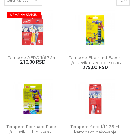
NEMA NA STANJU
Tempere AERO 1/6 7,5ml
Tempere Eberhard Faber 
210,00 RSD
1/6 u stiku SP6010 199216
275,00 RSD
Tempere Eberhard Faber 
Tempere Aero 1/12 7.5ml 
1/6 u stiku Fluo SP06110 
kartonsko pakovanje