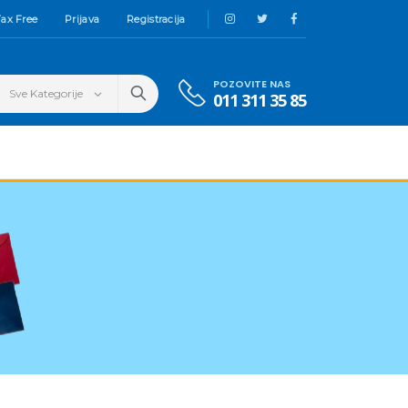
ax Free
Prijava
Registracija
POZOVITE NAS
011 311 35 85