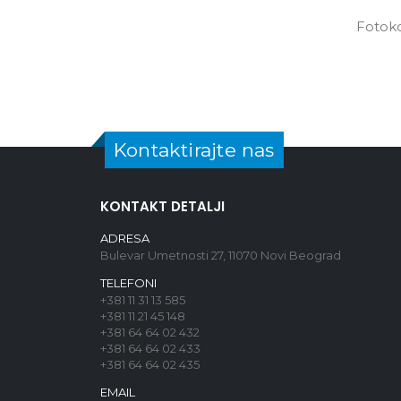
Fotoko
Kontaktirajte nas
KONTAKT DETALJI
ADRESA
Bulevar Umetnosti 27, 11070 Novi Beograd
TELEFONI
+381 11 31 13 585
+381 11 21 45 148
+381 64 64 02 432
+381 64 64 02 433
+381 64 64 02 435
EMAIL