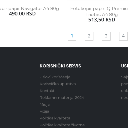
pir papir Navigator A4 80g
Fotokopir papir IQ Premiu
490,00 RSD
Triotec A4 80g
513,50 RSD
1
2
3
4
KORISNIČKI SERVIS
US
Uslovi korišćenja
Saj
Korisničko uputstvo
pra
Kontakt
upl
Reklamni materijal 2024
ned
Misija
Vizija
Politika kvaliteta
Politika kvaliteta životne