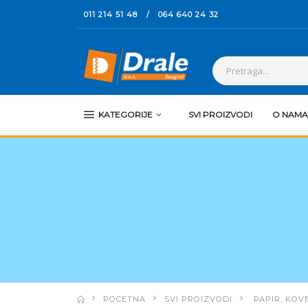
011 214 51 48
/
064 640 24 32
KATEGORIJE
SVI PROIZVODI
O NAMA
POCETNA
SVI PROIZVODI
PAPIR, KOVE