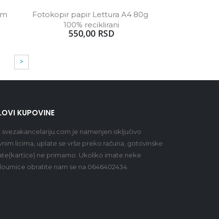
m 
Fotokopir papir Lettura A4 80g 
100% reciklirani
550,00 RSD
>
LOVI KUPOVINE
t
svezakancelariju.com
je namenjen isključivo
vnim licima, uplate se vrše preko računa, gotovinske
ate(kartice) ne primamo. Ukoliko imate neke
oumice obratite nam se na 0646402434.