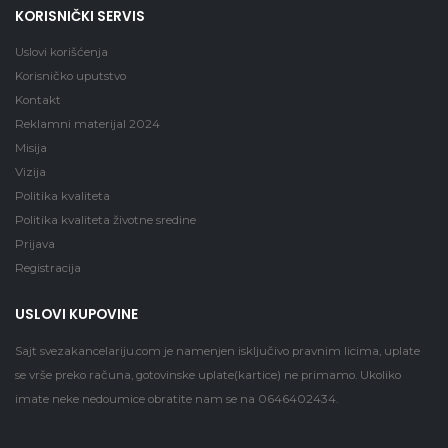
KORISNIČKI SERVIS
Uslovi korišćenja
Korisničko uputstvo
Kontakt
Reklamni materijal 2024
Misija
Vizija
Politika kvaliteta
Politika kvaliteta životne sredine
Prijava
Registracija
USLOVI KUPOVINE
Sajt
svezakancelariju.com
je namenjen isključivo pravnim licima, uplate
se vrše preko računa, gotovinske uplate(kartice) ne primamo. Ukoliko
imate neke nedoumice obratite nam se na 0646402434.