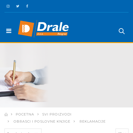
POCETNA
SVI PROIZVODI
OBRASCI I POSLOVNE KNJIGE
REKLAMACIJE