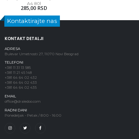
A4 80l
285,00 RSD
Kontaktirajte nas
KONTAKT DETALJI
ADRESA
Bulevar Umetnosti 27, 11070 Novi Beograd
TELEFONI
+381 11 31 13 585
+381 11 21 45 148
+381 64 64 02 432
+381 64 64 02 433
+381 64 64 02 435
EMAIL
office@draledoo.com
RADNI DANI
Ponedeljak - Petak / 8:00 - 16:00