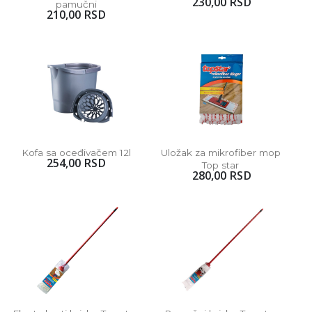
230,00 RSD
pamučni
210,00 RSD
Kofa sa oceđivačem 12l
Uložak za mikrofiber mop 
254,00 RSD
Top star 
280,00 RSD