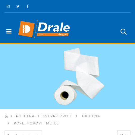
POCETNA
SVI PROIZVODI
HIGIJENA
KOFE, MOPOVI I METLE