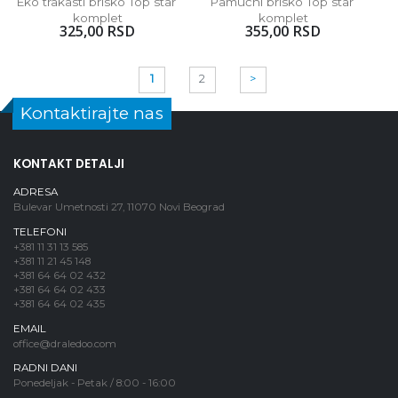
Eko trakasti brisko Top star 
Pamučni brisko Top star 
komplet
komplet
325,00 RSD
355,00 RSD
1
2
>
Kontaktirajte nas
KONTAKT DETALJI
ADRESA
Bulevar Umetnosti 27, 11070 Novi Beograd
TELEFONI
+381 11 31 13 585
+381 11 21 45 148
+381 64 64 02 432
+381 64 64 02 433
+381 64 64 02 435
EMAIL
office@draledoo.com
RADNI DANI
Ponedeljak - Petak / 8:00 - 16:00