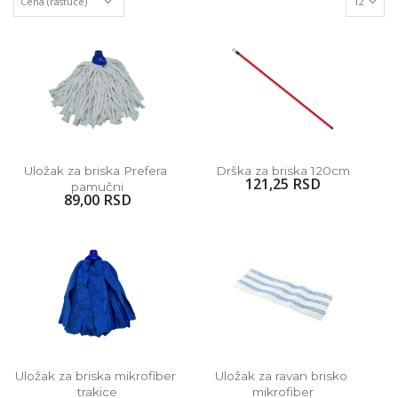
Uložak za briska Prefera 
Drška za briska 120cm
121,25 RSD
pamučni
89,00 RSD
Uložak za briska mikrofiber 
Uložak za ravan brisko 
trakice
mikrofiber