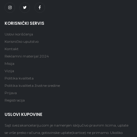
KORISNIČKI SERVIS
Uslovi korišćenja
Korisničko uputstvo
Kontakt
Reklamni materijal 2024
Misija
Vizija
Politika kvaliteta
Politika kvaliteta životne sredine
Prijava
Registracija
USLOVI KUPOVINE
Sajt
svezakancelariju.com
je namenjen isključivo pravnim licima, uplate
se vrše preko računa, gotovinske uplate(kartice) ne primamo. Ukoliko