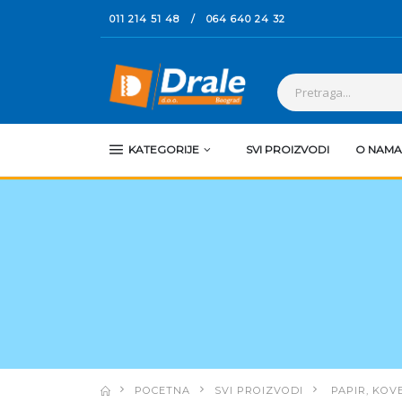
011 214 51 48
/
064 640 24 32
KATEGORIJE
SVI PROIZVODI
O NAMA
POCETNA
SVI PROIZVODI
PAPIR, KOVE