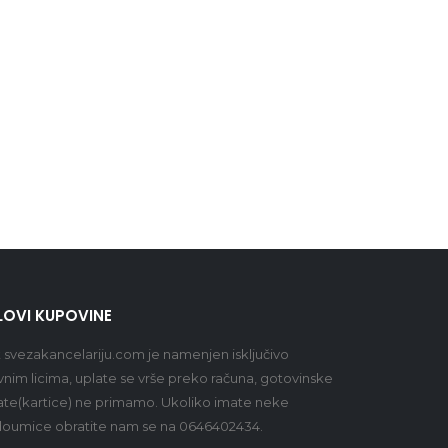
LOVI KUPOVINE
t
svezakancelariju.com
je namenjen isključivo
vnim licima, uplate se vrše preko računa, gotovinske
ate(kartice) ne primamo. Ukoliko imate neke
oumice obratite nam se na 0646402434.