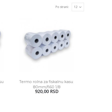
Po strani:
u 
Termo rolna za fiskalnu kasu 
80mm/fi60 1/8
920,00 RSD