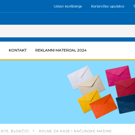
Uslovi korišćenja
Korisničko uputstvo
T
KONTAKT
REKLAMNI MATERIJAL 2024
RTE, BLOKČIĆI
ROLNE ZA KASE I RAČUNSKE MAŠINE