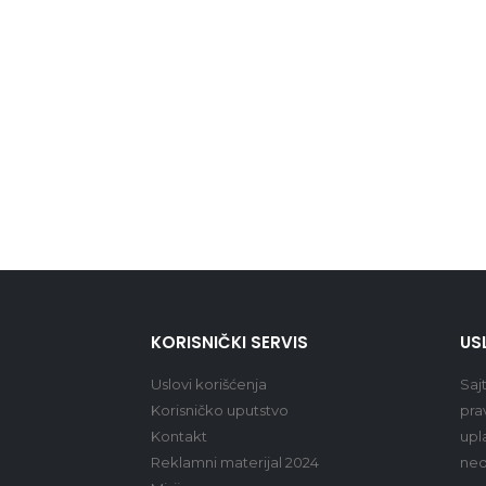
KORISNIČKI SERVIS
US
Uslovi korišćenja
Saj
Korisničko uputstvo
pra
Kontakt
upl
Reklamni materijal 2024
ned