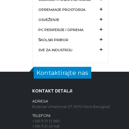
OPREMANJE PROSTORIJA
OSVEŽENJE
PC PERIFERIJE I OPREMA
ŠKOLSKI PRIBOR
SVE ZA INDUSTRIJU
Kontaktirajte nas
KONTAKT DETALJI
ADRESA
Bulevar Umetnosti 27, 11070 Novi Beograd
TELEFONI
+381 11 31 13 585
+381 11 21 45 148