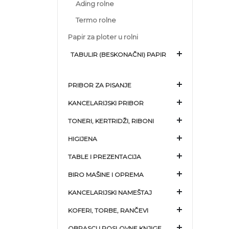
Ading rolne
Termo rolne
Papir za ploter u rolni
TABULIR (BESKONAČNI) PAPIR
PRIBOR ZA PISANJE
KANCELARIJSKI PRIBOR
TONERI, KERTRIDŽI, RIBONI
HIGIJENA
TABLE I PREZENTACIJA
BIRO MAŠINE I OPREMA
KANCELARIJSKI NAMEŠTAJ
KOFERI, TORBE, RANČEVI
OBRASCI I POSLOVNE KNJIGE