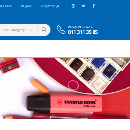
ax Free
Prijava
Registracija
POZOVITE NAS
011 311 35 85