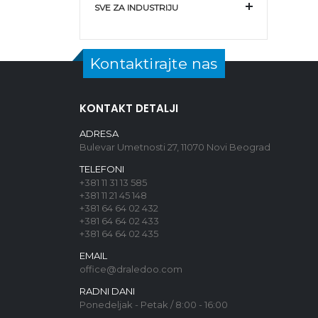
SVE ZA INDUSTRIJU
Kontaktirajte nas
KONTAKT DETALJI
ADRESA
Bulevar Umetnosti 27, 11070 Novi Beograd
TELEFONI
+381 11 31 13 585
+381 11 21 45 148
+381 64 64 02 432
+381 64 64 02 433
+381 64 64 02 435
EMAIL
office@draledoo.com
RADNI DANI
Ponedeljak - Petak / 8:00 - 16:00