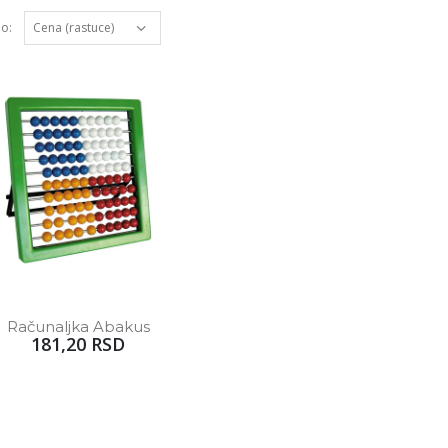
po:
Računaljka Abakus
181,20 RSD