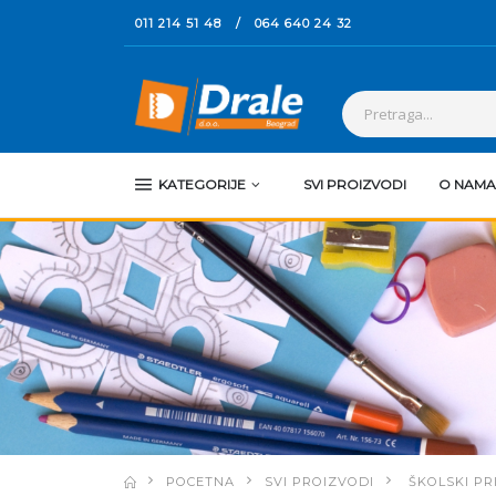
011 214 51 48
/
064 640 24 32
KATEGORIJE
SVI PROIZVODI
O NAMA
POCETNA
SVI PROIZVODI
ŠKOLSKI PR