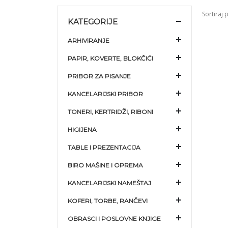
Sortiraj 
KATEGORIJE
ARHIVIRANJE
PAPIR, KOVERTE, BLOKČIĆI
PRIBOR ZA PISANJE
KANCELARIJSKI PRIBOR
TONERI, KERTRIDŽI, RIBONI
HIGIJENA
TABLE I PREZENTACIJA
BIRO MAŠINE I OPREMA
KANCELARIJSKI NAMEŠTAJ
KOFERI, TORBE, RANČEVI
OBRASCI I POSLOVNE KNJIGE