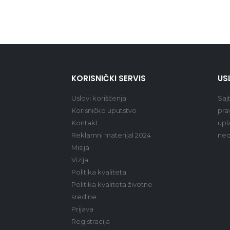
KORISNIČKI SERVIS
US
Uslovi korišćenja
Saj
Korisničko uputstvo
pra
Kontakt
upl
Reklamni materijal 2024
ned
Misija
Vizija
Politika kvaliteta
Politika kvaliteta životne
sredine
Prijava
Registracija