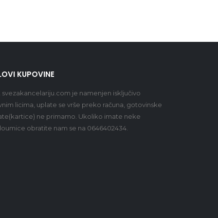
LOVI KUPOVINE
t
svezakancelariju.com
je namenjen isključivo
vnim licima, uplate se vrše preko računa, gotovinske
ate(kartice) ne primamo. Ukoliko imate neke
oumice obratite nam se na 0646402434.