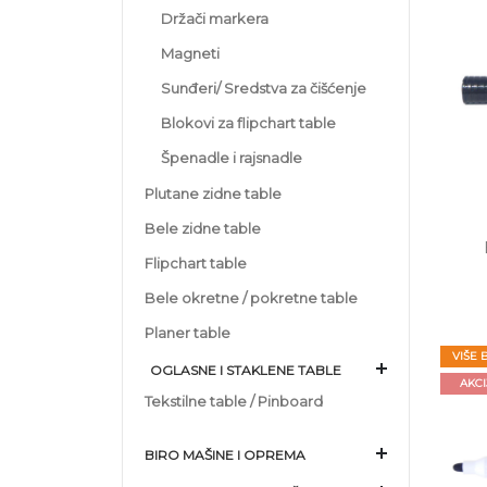
Držači markera
Magneti
Sunđeri/ Sredstva za čišćenje
Blokovi za flipchart table
Špenadle i rajsnadle
Plutane zidne table
Bele zidne table
Flipchart table
Bele okretne / pokretne table
Planer table
VIŠE 
OGLASNE I STAKLENE TABLE
AKCI
Tekstilne table / Pinboard
BIRO MAŠINE I OPREMA