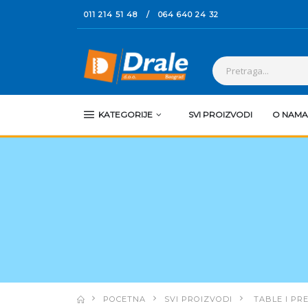
011 214 51 48
/
064 640 24 32
KATEGORIJE
SVI PROIZVODI
O NAMA
POCETNA
SVI PROIZVODI
TABLE I PR