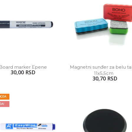
Board marker Epene
Magnetni sunđer za belu ta
30,00 RSD
11x5,5cm  
30,70 RSD
BOJA
JA!