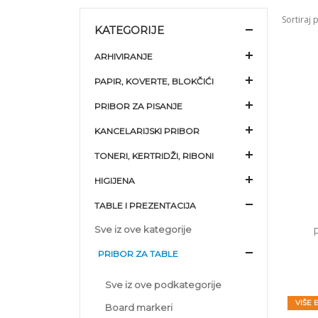
Sortiraj 
KATEGORIJE
ARHIVIRANJE
PAPIR, KOVERTE, BLOKČIĆI
PRIBOR ZA PISANJE
KANCELARIJSKI PRIBOR
TONERI, KERTRIDŽI, RIBONI
HIGIJENA
TABLE I PREZENTACIJA
Sve iz ove kategorije
PRIBOR ZA TABLE
Sve iz ove podkategorije
VIŠE 
Board markeri