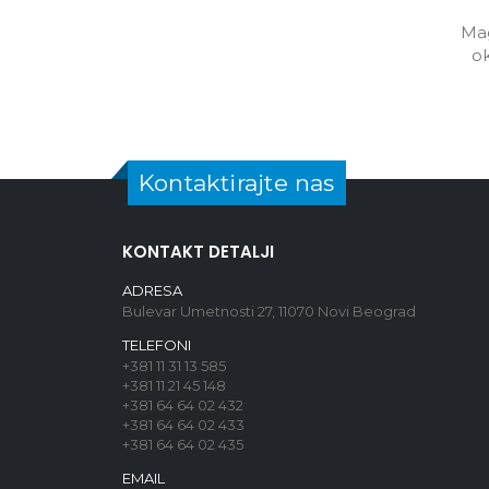
Mag
ok
Kontaktirajte nas
KONTAKT DETALJI
ADRESA
Bulevar Umetnosti 27, 11070 Novi Beograd
TELEFONI
+381 11 31 13 585
+381 11 21 45 148
+381 64 64 02 432
+381 64 64 02 433
+381 64 64 02 435
EMAIL