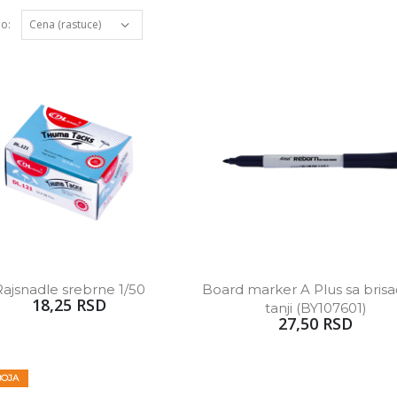
po:
Rajsnadle srebrne 1/50
Board marker A Plus sa bris
18,25 RSD
tanji (BY107601)
27,50 RSD
BOJA