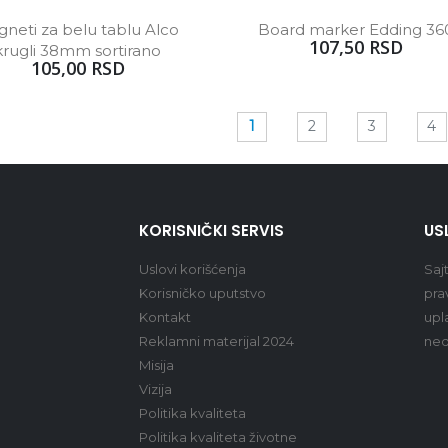
neti za belu tablu Alco 
Board marker Edding 36
107,50 RSD
rugli 38mm sortirano   
105,00 RSD
1
2
3
4
KORISNIČKI SERVIS
US
Uslovi korišćenja
Saj
Korisničko uputstvo
pra
Kontakt
upl
Reklamni materijal 2024
ned
Misija
Vizija
Politika kvaliteta
Politika kvaliteta životne