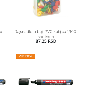
o 
Rajsnadle u boji PVC kutijica 1/100 
 
sortirano
87,25 RSD
VIŠE BOJA