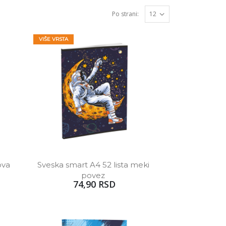
Po strani:
VIŠE VRSTA
va 
Sveska smart A4 52 lista meki 
povez 
74,90 RSD