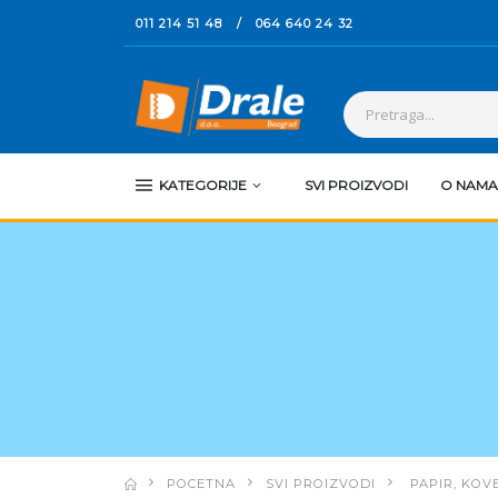
011 214 51 48
/
064 640 24 32
KATEGORIJE
SVI PROIZVODI
O NAMA
POCETNA
SVI PROIZVODI
PAPIR, KOVE