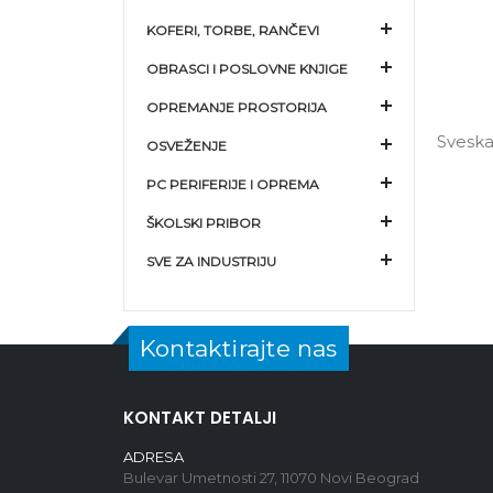
KOFERI, TORBE, RANČEVI
OBRASCI I POSLOVNE KNJIGE
OPREMANJE PROSTORIJA
Sveska
OSVEŽENJE
PC PERIFERIJE I OPREMA
ŠKOLSKI PRIBOR
SVE ZA INDUSTRIJU
Kontaktirajte nas
KONTAKT DETALJI
ADRESA
Bulevar Umetnosti 27, 11070 Novi Beograd