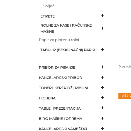
Uvijači
ETIKETE
ROLNE ZA KASE I RAČUNSKE
MAŠINE
Papir za ploter u rolni
TABULIR (BESKONAČNI) PAPIR
Svesk
PRIBOR ZA PISANJE
KANCELARIJSKI PRIBOR
TONERI, KERTRIDŽI, RIBONI
VIŠE 
HIGIJENA
TABLE I PREZENTACIJA
BIRO MAŠINE I OPREMA
KANCELARIJSKI NAMEŠTAJ