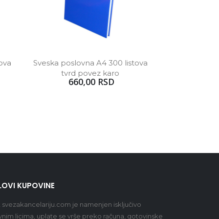
ova 
Sveska poslovna A4 300 listova 
tvrd povez karo 
660,00 RSD
LOVI KUPOVINE
t
svezakancelariju.com
je namenjen isključivo
vnim licima, uplate se vrše preko računa, gotovinske