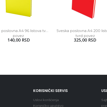
 poslovna A4 96 listova tvrd 
Sveska poslovna A4 200 list
povez 
tvrd povez
140,00 RSD
325,00 RSD
KORISNIČKI SERVIS
US
Uslovi korišćenja
Saj
Korisničko uputstvo
pra