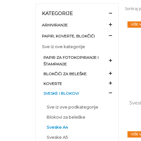
Sortiraj 
KATEGORIJE
VIŠE 
ARHIVIRANJE
PAPIR, KOVERTE, BLOKČIĆI
Sve iz ove kategorije
PAPIR ZA FOTOKOPIRANJE I
ŠTAMPANJE
BLOKČIĆI ZA BELEŠKE
KOVERTE
SVESKE I BLOKOVI
Sves
Sve iz ove podkategorije
Blokovi za beleške
Sveske A4
VIŠE 
Sveske A5