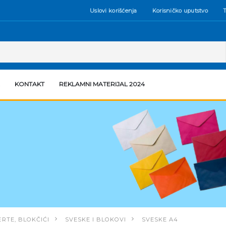
Uslovi korišćenja
Korisničko uputstvo
T
KONTAKT
REKLAMNI MATERIJAL 2024
RTE, BLOKČIĆI
SVESKE I BLOKOVI
SVESKE A4