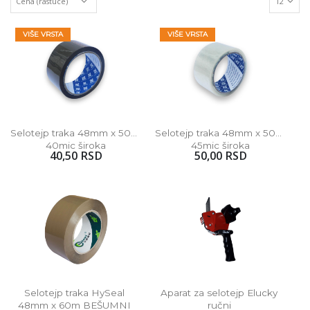
VIŠE VRSTA
VIŠE VRSTA
Selotejp traka 48mm x 50m 
Selotejp traka 48mm x 50m 
40mic široka
45mic široka
40,50 RSD
50,00 RSD
Selotejp traka HySeal 
Aparat za selotejp Elucky 
48mm x 60m BEŠUMNI 
ručni 