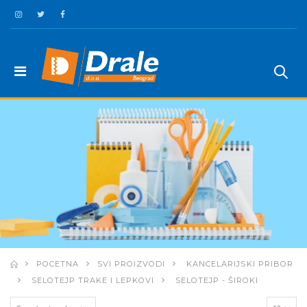
POCETNA
SVI PROIZVODI
KANCELARIJSKI PRIBOR
SELOTEJP TRAKE I LEPKOVI
SELOTEJP - ŠIROKI