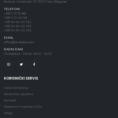
Bulevar Umetnosti 27, 11070 Novi Beograd
TELEFONI
+381 11 31 13 585
+381 11 21 45 148
+381 64 64 02 432
+381 64 64 02 433
+381 64 64 02 435
EMAIL
office@draledoo.com
RADNI DANI
Ponedeljak - Petak / 8:00 - 16:00
KORISNIČKI SERVIS
Uslovi korišćenja
Korisničko uputstvo
Kontakt
Reklamni materijal 2024
Misija