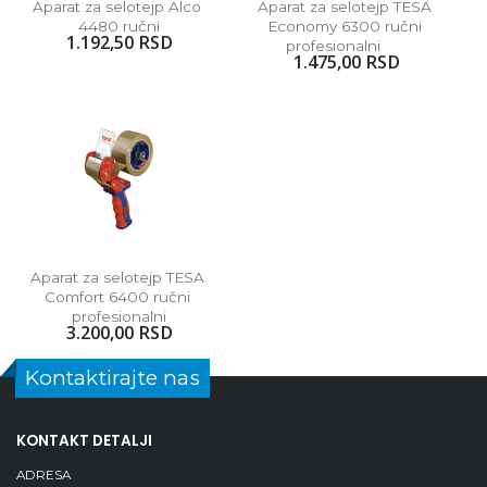
Aparat za selotejp Alco 
Aparat za selotejp TESA 
4480 ručni
Economy 6300 ručni 
1.192,50 RSD
profesionalni      
1.475,00 RSD
Aparat za selotejp TESA 
Comfort 6400 ručni 
profesionalni
3.200,00 RSD
Kontaktirajte nas
KONTAKT DETALJI
ADRESA