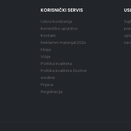
KORISNIČKI SERVIS
US
Uslovi korišćenja
Saj
Korisničko uputstvo
pra
Kontakt
upl
Reklamni materijal 2024
ned
Misija
Vizija
Politika kvaliteta
Politika kvaliteta životne
sredine
Prijava
Registracija