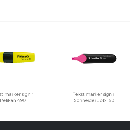
t marker signir 
Tekst marker signir 
Pelikan 490
Schneider Job 150