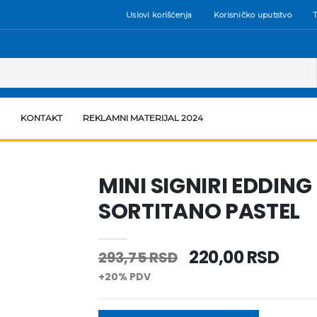
Uslovi korišćenja
Korisničko uputstvo
T
KONTAKT
REKLAMNI MATERIJAL 2024
MINI SIGNIRI EDDING 
SORTITANO PASTEL
220,00 RSD
293,75 RSD
+20% PDV