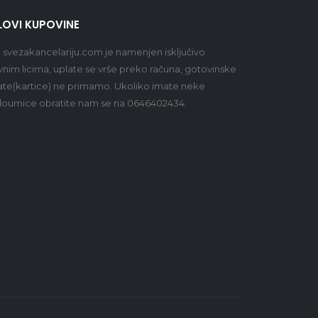
LOVI KUPOVINE
t
svezakancelariju.com
je namenjen isključivo
vnim licima, uplate se vrše preko računa, gotovinske
ate(kartice) ne primamo. Ukoliko imate neke
oumice obratite nam se na 0646402434.