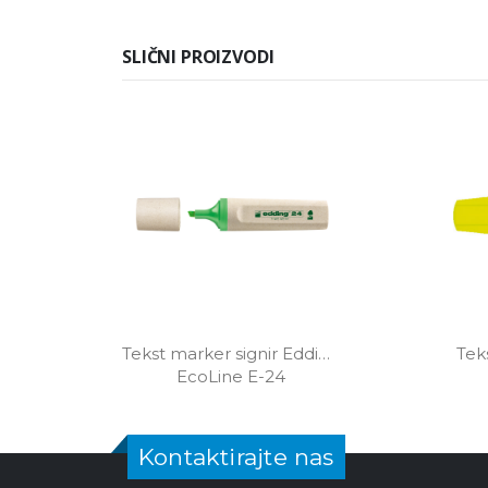
SLIČNI PROIZVODI
Tekst marker signir Edding 
Teks
EcoLine E-24
Kontaktirajte nas