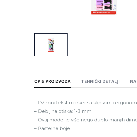
OPIS PROIZVODA
TEHNIČKI DETALJI
NA
– Džepni tekst marker sa klipsom i ergono
– Debljina otiska: 1-3 mm
– Ovaj model je više nego duplo manjih dime
– Pastelne boje