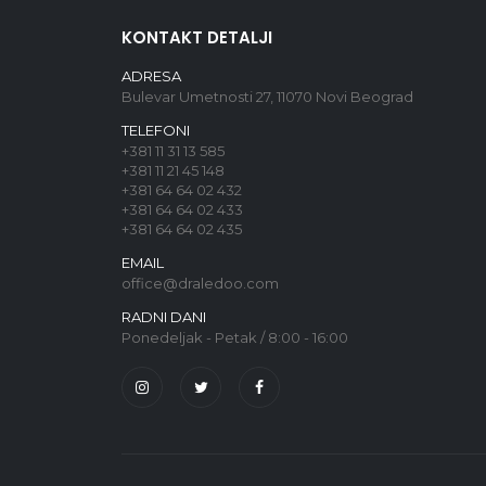
KONTAKT DETALJI
ADRESA
Bulevar Umetnosti 27, 11070 Novi Beograd
TELEFONI
+381 11 31 13 585
+381 11 21 45 148
+381 64 64 02 432
+381 64 64 02 433
+381 64 64 02 435
EMAIL
office@draledoo.com
RADNI DANI
Ponedeljak - Petak / 8:00 - 16:00