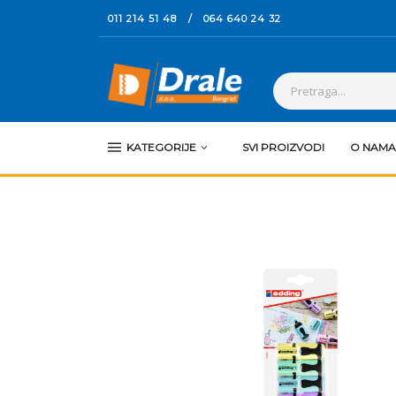
011 214 51 48
/
064 640 24 32
KATEGORIJE
SVI PROIZVODI
O NAMA