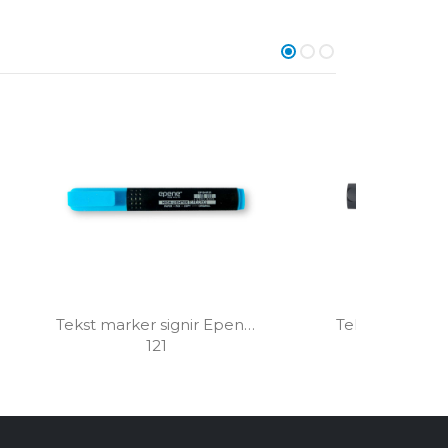
Tekst marker signir Epene 
Tekst marker si
121
E-3