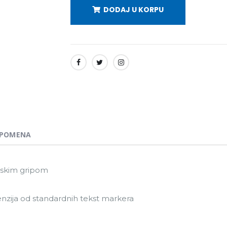
DODAJ U KORPU
SHARE:
POMENA
mskim gripom
nzija od standardnih tekst markera