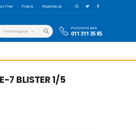
ax Free
Prijava
Registracija
POZOVITE NAS
011 311 35 85
E-7 BLISTER 1/5